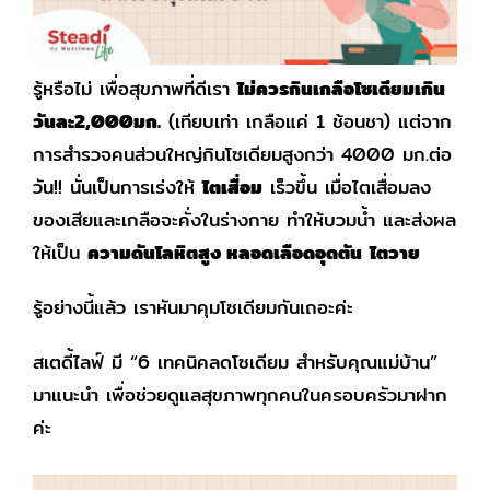
รู้หรือไม่ เพื่อสุขภาพที่ดีเรา
ไม่ควรกินเกลือโซเดียมเกิน
วันละ2,000มก.
(เทียบเท่า เกลือแค่ 1 ช้อนชา) แต่จาก
การสำรวจคนส่วนใหญ่กินโซเดียมสูงกว่า 4000 มก.ต่อ
วัน!! นั่นเป็นการเร่งให้
ไตเสื่อม
เร็วขึ้น เมื่อไตเสื่อมลง
ของเสียและเกลือจะคั่งในร่างกาย ทำให้บวมน้ำ และส่งผล
ให้เป็น
ความดันโลหิตสูง หลอดเลือดอุดตัน
ไตวาย
รู้อย่างนี้แล้ว เราหันมาคุมโซเดียมกันเถอะค่ะ
สเตดี้ไลฟ์ มี “6 เทคนิคลดโซเดียม สำหรับคุณแม่บ้าน”
มาแนะนำ เพื่อช่วยดูแลสุขภาพทุกคนในครอบครัวมาฝาก
ค่ะ