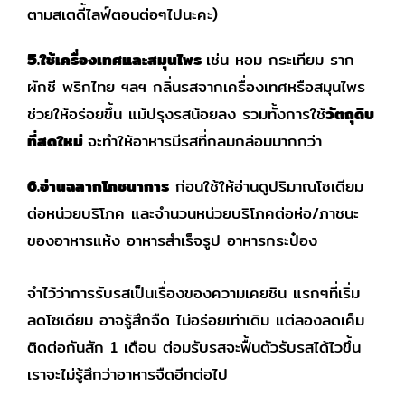
ตามสเตดี้ไลฟ์ตอนต่อๆไปนะคะ)
5.ใช้เครื่องเทศและสมุนไพร
เช่น หอม กระเทียม ราก
ผักชี พริกไทย ฯลฯ กลิ่นรสจากเครื่องเทศหรือสมุนไพร
ช่วยให้อร่อยขึ้น แม้ปรุงรสน้อยลง รวมทั้งการใช้
วัตถุดิบ
ที่สดใหม่
จะทำให้อาหารมีรสที่กลมกล่อมมากกว่า
6.อ่านฉลากโภชนาการ
ก่อนใช้ให้อ่านดูปริมาณโซเดียม
ต่อหน่วยบริโภค และจำนวนหน่วยบริโภคต่อห่อ/ภาชนะ
ของอาหารแห้ง อาหารสำเร็จรูป อาหารกระป๋อง
จำไว้ว่าการรับรสเป็นเรื่องของความเคยชิน แรกๆที่เริ่ม
ลดโซเดียม อาจรู้สึกจืด ไม่อร่อยเท่าเดิม แต่ลองลดเค็ม
ติดต่อกันสัก 1 เดือน ต่อมรับรสจะฟื้นตัวรับรสได้ไวขึ้น
เราจะไม่รู้สึกว่าอาหารจืดอีกต่อไป