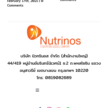
น้ำตาลเยอะสุด
August 17th, 2021
|
0
Comments
February 17th, 2021
|
0
Comments
บริษัท นิวทรินอส จำกัด (สำนักงานใหญ่)
44/419 หมู่บ้านอัมรินทร์นิเวศน์1 ซ.2 ถ.พหลโยธิน แขวง
อนุสาวรีย์ เขตบางเขน กรุงเทพฯ 10220
โทร: 0819082689
Toggle